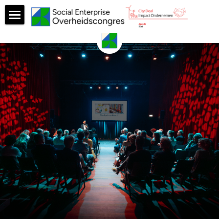
Terugblik
Sprekers
Deelsessies
Foto's
Aftermovie